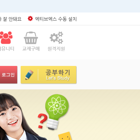
 잘 안돼요
엑티브엑스 수동 설치
커뮤니티
교재구매
원격지원