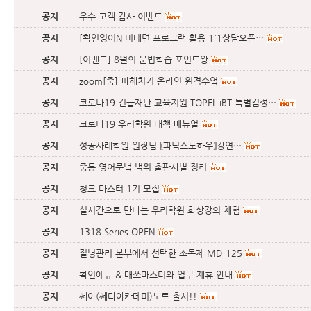
공지
우수 고객 감사 이벤트
공지
[확인영어N 비대면 프로그램 활용 1:1상담오픈…
공지
[이벤트] 8월의 문법학습 포인트왕
공지
zoom[줌] 파헤치기 온라인 원격수업
공지
코로나19 긴급재난 교육지원 TOPEL iBT 특별검정…
공지
코로나19 우리학원 대책 매뉴얼
공지
성공사례학원 원장님 〖파닉스노하우〗강연…
공지
중등 영어문법 범위 출판사별 정리
공지
청크 마스터 1기 모집
공지
실시간으로 만나는 우리학원 화상강의 체험
공지
1318 Series OPEN
공지
질병관리 본부에서 선택한 소독제 MD-125
공지
확인에듀 & 매쓰마스터와 업무 제휴 안내
공지
쎄아(쎄다아카데미)노트 출시!!