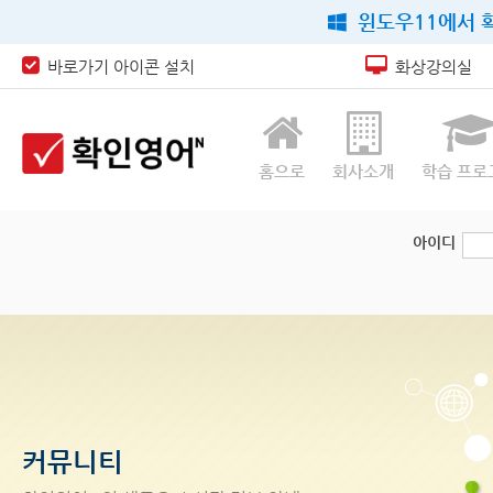
윈도우11에서 확
바로가기 아이콘 설치
화상강의실
홈으로
회사소개
학습 프로
아이디
커뮤니티