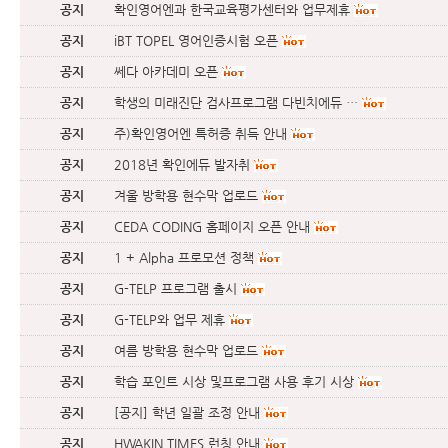
공지
확인영어엔과 한국교육평가센터와 업무제휴
공지
iBT TOPEL 영어인증시험 오픈
공지
쎄다 아카데미 오픈
공지
학생의 미래진단 검사프로그램 다빈치에듀 …
공지
주)확인영어엔 특허증 취득 안내
공지
2018년 확인에듀 발자취
공지
겨울 방학용 현수막 업로드
공지
CEDA CODING 홈페이지 오픈 안내
공지
1 + Alpha 프로모션 정책
공지
G-TELP 프로그램 출시
공지
G-TELP와 업무 제휴
공지
여름 방학용 현수막 업로드
공지
학습 포인트 시상 및프로그램 사용 후기 시상
공지
[공지] 학년 일괄 조정 안내
공지
HWAKIN TIMES 런칭 안내