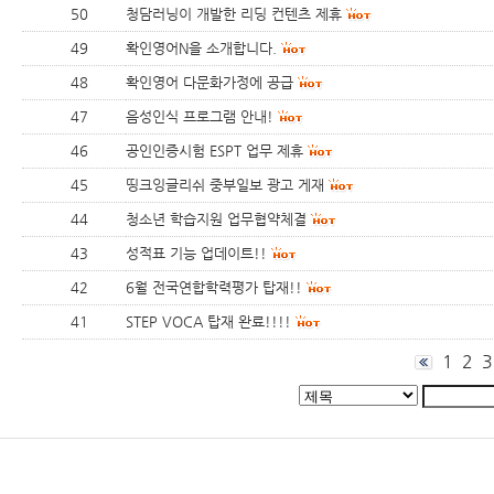
50
청담러닝이 개발한 리딩 컨텐츠 제휴
49
확인영어N을 소개합니다.
48
확인영어 다문화가정에 공급
47
음성인식 프로그램 안내!
46
공인인증시험 ESPT 업무 제휴
45
띵크잉글리쉬 중부일보 광고 게재
44
청소년 학습지원 업무협약체결
43
성적표 기능 업데이트!!
42
6월 전국연합학력평가 탑재!!
41
STEP VOCA 탑재 완료!!!!
1
2
3