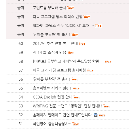
공지
포인트를 부탁해 출시
공지
다독 프로그램 윙스 리더스 런칭
공지
알파벳, 파닉스 전문 '리터러시' 교재 …
공지
‘단어를 부탁해’ 책 출시!
60
2017년 추석 연휴 휴무 안내
59
제 14 회 소식과 만남
58
[이벤트] 공부하고 캐쉬받자 목표달성 학원 …
57
미국 교과 리딩 프로그램 출시예정
56
‘단어를 부탁해’ 책 출시!
55
홍보이벤트 시리즈 Big 1
54
CEDA English 런칭 안내
53
WRITING 전문 브랜드 "영작인" 런칭 안내!!
52
홈페이지 업데이트 관련 안내드립니다.
51
확인영어 김장나눔봉사~