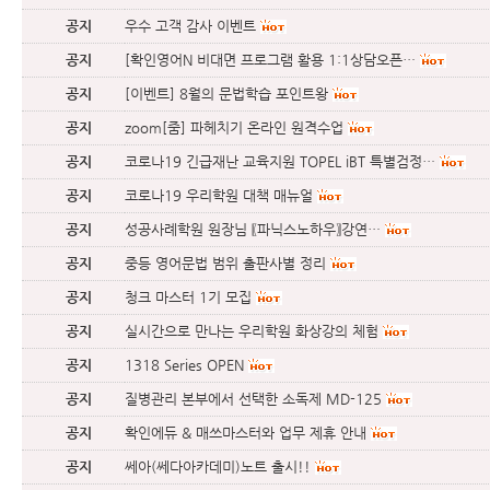
공지
우수 고객 감사 이벤트
공지
[확인영어N 비대면 프로그램 활용 1:1상담오픈…
공지
[이벤트] 8월의 문법학습 포인트왕
공지
zoom[줌] 파헤치기 온라인 원격수업
공지
코로나19 긴급재난 교육지원 TOPEL iBT 특별검정…
공지
코로나19 우리학원 대책 매뉴얼
공지
성공사례학원 원장님 〖파닉스노하우〗강연…
공지
중등 영어문법 범위 출판사별 정리
공지
청크 마스터 1기 모집
공지
실시간으로 만나는 우리학원 화상강의 체험
공지
1318 Series OPEN
공지
질병관리 본부에서 선택한 소독제 MD-125
공지
확인에듀 & 매쓰마스터와 업무 제휴 안내
공지
쎄아(쎄다아카데미)노트 출시!!