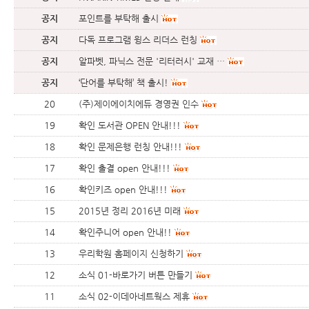
공지
포인트를 부탁해 출시
공지
다독 프로그램 윙스 리더스 런칭
공지
알파벳, 파닉스 전문 '리터러시' 교재 …
공지
‘단어를 부탁해’ 책 출시!
20
(주)제이에이치에듀 경영권 인수
19
확인 도서관 OPEN 안내!!!
18
확인 문제은행 런칭 안내!!!
17
확인 출결 open 안내!!!
16
확인키즈 open 안내!!!
15
2015년 정리 2016년 미래
14
확인주니어 open 안내!!
13
우리학원 홈페이지 신청하기
12
소식 01-바로가기 버튼 만들기
11
소식 02-이데아네트웍스 제휴