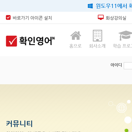
윈도우11에서 확
바로가기 아이콘 설치
화상강의실
홈으로
회사소개
학습 프로
아이디
커뮤니티