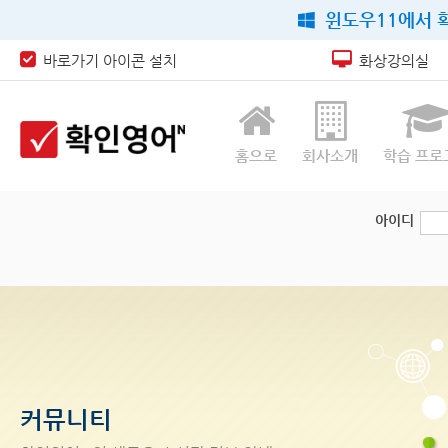
윈도우11에서 확
바로가기 아이콘 설치
화상강의실
홈으로
회사소개
학습 프로
아이디
커뮤니티