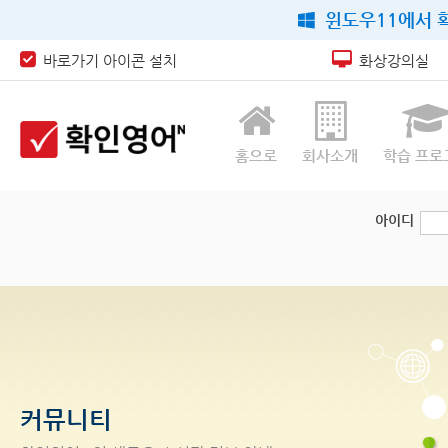
윈도우11에서 확
바로가기 아이콘 설치
화상강의실
홈으로
회사소개
학습 프로
아이디
커뮤니티