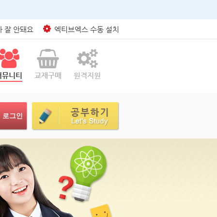
 잘 안돼요
엑티브엑스 수동 설치
커뮤니티
교재구매
원격지원