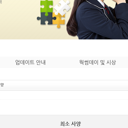
내
업데이트 안내
웍썸데이 및 시상
사양
최소 사양