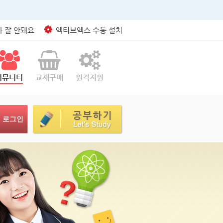
 잘 안돼요
엑티브엑스 수동 설치
커뮤니티
교재구매
원격지원